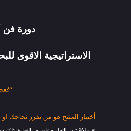
دورة فن أختيار المنتج المليوني في التجارة الالكترونية
الاستراتيجية الاقوى للبح
*فقط أنسخ وطبق كل الاستراتيجيات التى أعلمها لطلابي*
أختيار المنتج هو من يقرر نجاحك او
تقربيا 96 ٪؜ من التجار يفشلون في التجارة الالك