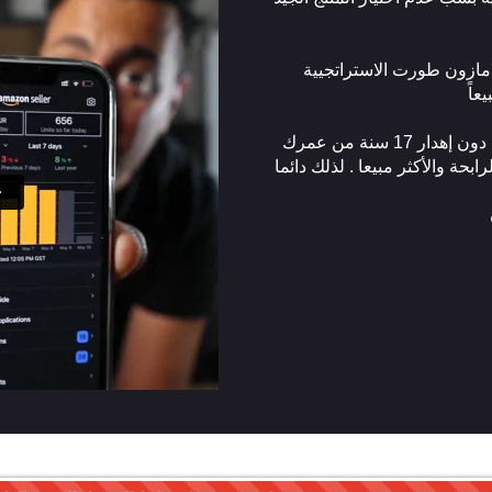
ة الامازون طورت الاستراتجيية
عاً
بإمكانك تعلم كل هذه المهارات في فترة قصيرة جدا دون إهدار 17 سنة من عمرك
حة والأكثر مبيعا . لذلك دائما